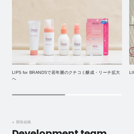
LIPS for BRANDSで若年層のクチコミ醸成・リーチ拡大
L
へ
開発組織
Development team