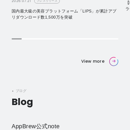
2026.07.21
プレスリリース
【
ラ
国内最大級の美容プラットフォーム「LIPS」が累計アプ
リダウンロード数1,500万を突破
View more
ブログ
Blog
AppBrew公式note