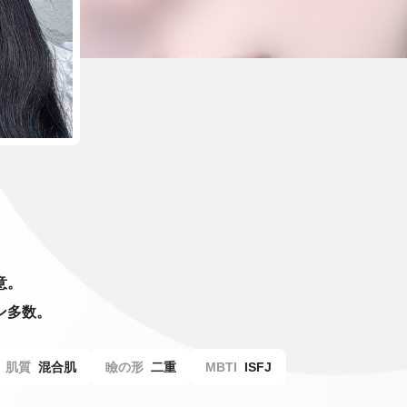
意。
ン多数。
肌質
混合肌
瞼の形
二重
MBTI
ISFJ