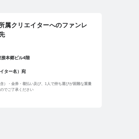
ction所属クリエイターへのファンレ
先
 東接本郷ビル4階
クリエイター名）宛
含）・金券・着払い及び、1人で持ち運びが困難な重量
のでご了承ください