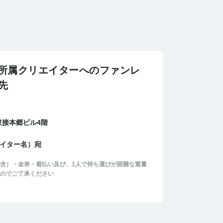
ction所属クリエイターへのファンレ
先
 東接本郷ビル4階
クリエイター名）宛
含）・金券・着払い及び、1人で持ち運びが困難な重量
のでご了承ください