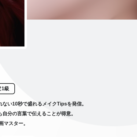
1級
い10秒で盛れるメイクTipsを発信。
も自分の言葉で伝えることが得意。
動画マスター。