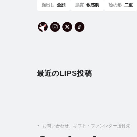
顔出し
全顔
肌質
敏感肌
瞼の形
二重
最近のLIPS投稿
お問い合わせ、ギフト・ファンレター送付先