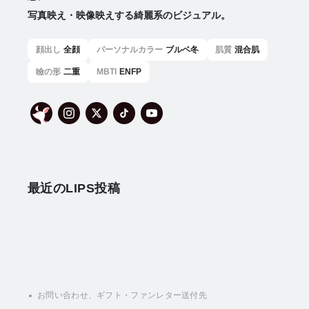
写真映え・映像映えする綺麗系のビジュアル。
顔出し
全顔
パーソナルカラー
ブルベ冬
肌質
混合肌
瞼の形
二重
MBTI
ENFP
最近のLIPS投稿
お問い合わせ、ギフト・ファンレター送付先