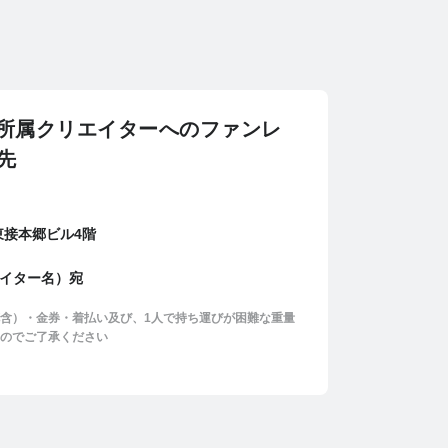
ction所属クリエイターへのファンレ
先
 東接本郷ビル4階
クリエイター名）宛
含）・金券・着払い及び、1人で持ち運びが困難な重量
のでご了承ください