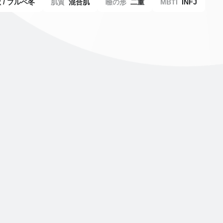
 / ブルベ冬
肌質
混合肌
瞼の形
二重
MBTI
INFJ