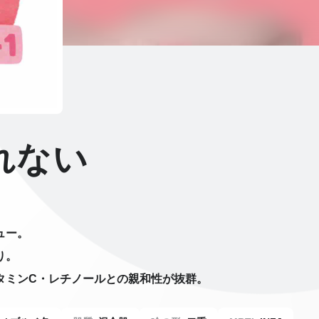
れない
ュー。
り。
タミンC・レチノールとの親和性が抜群。